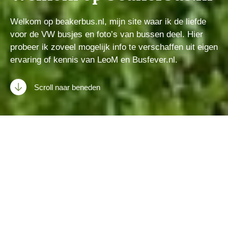
Welkom op beakerbus.nl, mijn site waar ik de liefde
voor de VW busjes en foto’s van bussen deel. Hier
probeer ik zoveel mogelijk info te verschaffen uit eigen
ervaring of kennis van LeoM en Busfever.nl.
Scroll naar beneden
Mijn droom was ooit om een BMW Adventure motor te
hebben samen met een busje zodat ik het beste van
twee werelden had. Ik keek ooit naar Mercedes
busjes. Zo was ik helemaal verliefd geworden op een
rode Mercedes 308 D. Maar ze wilden nog best veel
geld vragen voor die dingen.