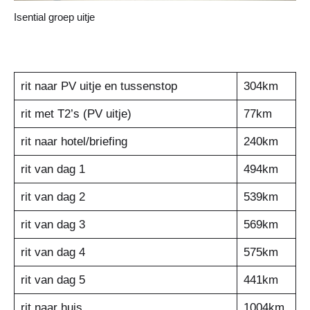
Isential groep uitje
rit naar PV uitje en tussenstop
304km
rit met T2’s (PV uitje)
77km
rit naar hotel/briefing
240km
rit van dag 1
494km
rit van dag 2
539km
rit van dag 3
569km
rit van dag 4
575km
rit van dag 5
441km
rit naar huis
1004km