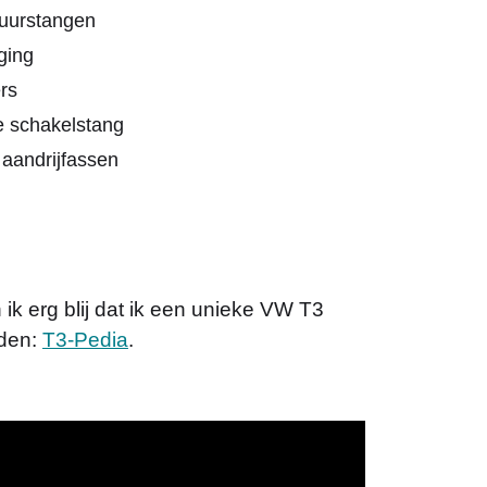
tuurstangen
ging
rs
e schakelstang
aandrijfassen
 ik erg blij dat ik een unieke VW T3
aden:
T3-Pedia
.