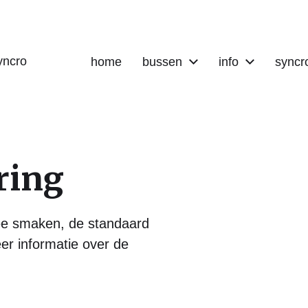
yncro
home
bussen
info
syncr
ring
ee smaken, de standaard
eer informatie over de