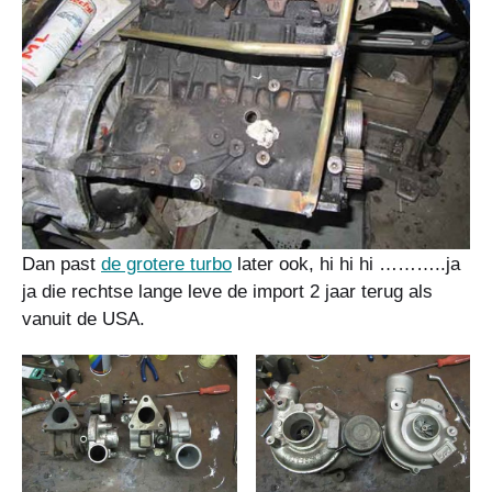
Dan past
de grotere turbo
later ook, hi hi hi ………..ja
ja die rechtse lange leve de import 2 jaar terug als
vanuit de USA.