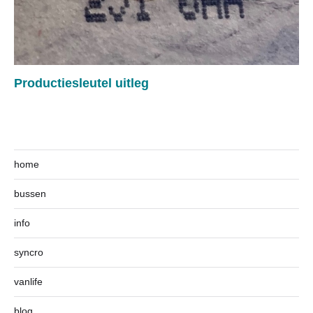
Productiesleutel uitleg
home
bussen
info
syncro
vanlife
blog