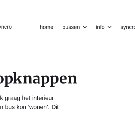
yncro
home
bussen
info
syncr
 opknappen
k graag het interieur
n bus kon ‘wonen’. Dit