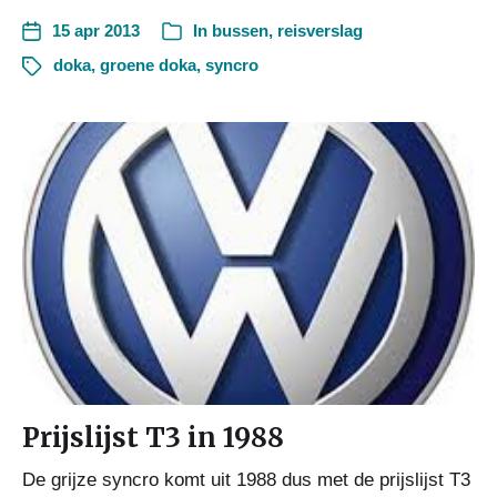
15 apr 2013
In
bussen
,
reisverslag
doka
,
groene doka
,
syncro
Prijslijst T3 in 1988
De grijze syncro komt uit 1988 dus met de prijslijst T3