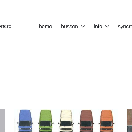
yncro
home
bussen
info
syncr