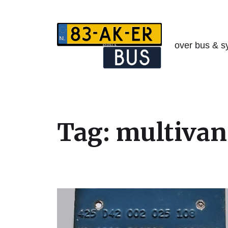
over bus & s
Tag:
multivan