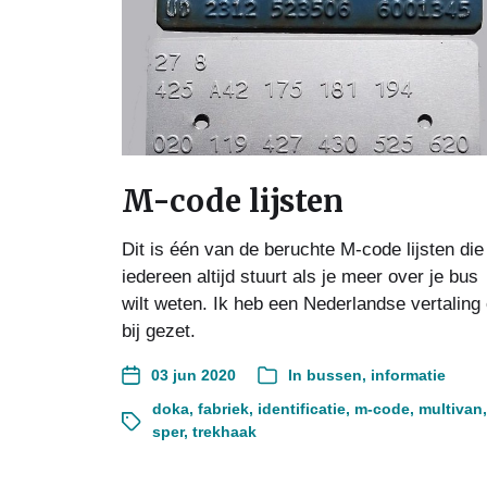
M-code lijsten
Dit is één van de beruchte M-code lijsten die
iedereen altijd stuurt als je meer over je bus
wilt weten. Ik heb een Nederlandse vertaling 
bij gezet.
03 jun 2020
In
bussen
,
informatie
doka
,
fabriek
,
identificatie
,
m-code
,
multivan
,
sper
,
trekhaak