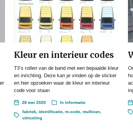
Kleur en interieur codes
W
T3’s rollen van de band met een bepaalde kleur
Om
en inrichting. Deze kan je vinden op de sticker
ho
er
en hier opzoeken waar de kleur en interieur
ac
code voor staan
in
28 mei 2020
In
informatie
fabriek
,
identificatie
,
m-code
,
multivan
,
uitrusting