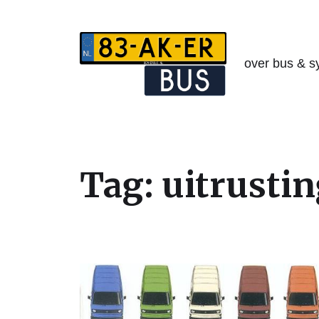
over bus & s
Tag:
uitrusti