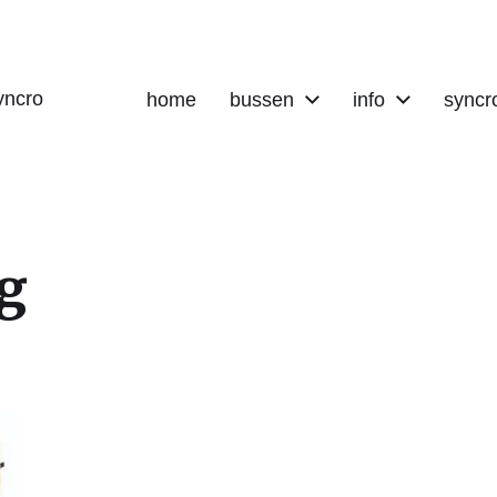
yncro
home
bussen
info
syncr
ng