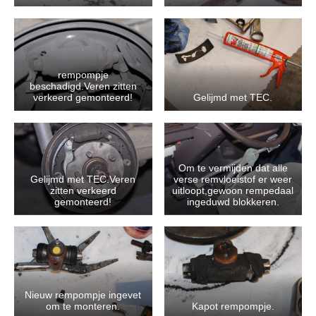
rempompje
beschadigd.Veren zitten
verkeerd gemonteerd!
Gelijmd met TEC.
Om te vermijden dat alle
Gelijmd met TEC.Veren
verse remvloeistof er weer
zitten verkeerd
uitloopt,gewoon rempedaal
gemonteerd!
ingeduwd blokkeren.
Nieuw rempompje ingevet
om te monteren.
Kapot rempompje.