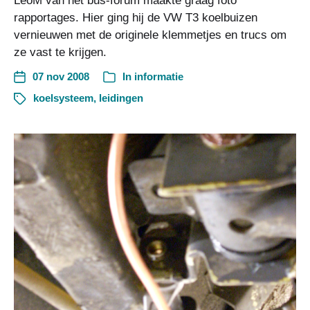
LeoM van het bus-forum maakte graag foto
rapportages. Hier ging hij de VW T3 koelbuizen
vernieuwen met de originele klemmetjes en trucs om
ze vast te krijgen.
07 nov 2008
In
informatie
koelsysteem
,
leidingen