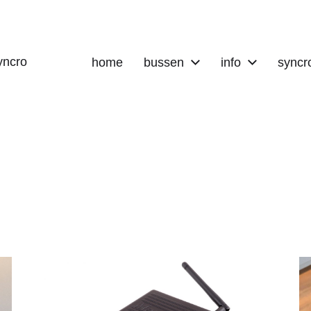
yncro
home
bussen
info
syncr