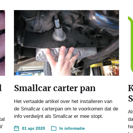
l
Smallcar carter pan
K
S
Het vertaalde artikel over het installeren van
de Smallcar carterpan om te voorkomen dat de
Al
info verdwijnt als Smallcar er mee stopt.
tal
da
W
hi
01 apr 2020
In
informatie