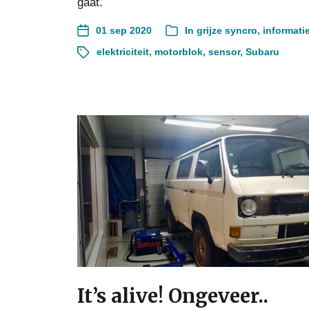
gaat.
01 sep 2020
In
grijze syncro
,
informati
elektriciteit
,
motorblok
,
sensor
,
Subaru
It’s alive! Ongeveer..