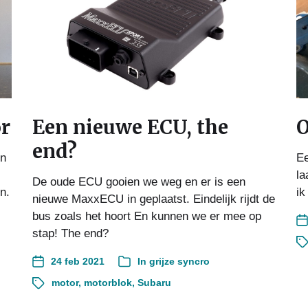
or
Een nieuwe ECU, the
O
end?
jn
Ee
la
De oude ECU gooien we weg en er is een
n.
ik
nieuwe MaxxECU in geplaatst. Eindelijk rijdt de
bus zoals het hoort En kunnen we er mee op
stap! The end?
24 feb 2021
In
grijze syncro
motor
,
motorblok
,
Subaru