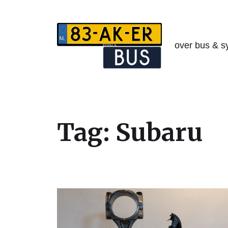
over bus & s
Tag:
Subaru