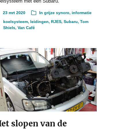
elsysteem met een Subaru.
23 mrt 2020
In
grijze syncro
,
informatie
koelsysteem
,
leidingen
,
RJES
,
Subaru
,
Tom
Shiels
,
Van Café
et slopen van de