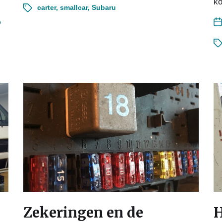
ko
carter
,
smallcar
,
Subaru
e
Zekeringen en de
H