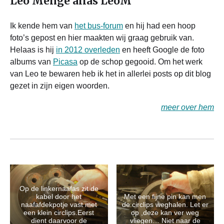
Leo Mengé alias LeoM
Ik kende hem van
het bus-forum
en hij had een hoop
foto’s gepost en hier maakten wij graag gebruik van.
Helaas is hij
in 2012 overleden
en heeft Google de foto
albums van
Picasa
op de schop gegooid. Om het werk
van Leo te bewaren heb ik het in allerlei posts op dit blog
gezet in zijn eigen woorden.
meer over hem
Op de linkernaafas zit de
kabel door het
Met een fijne pin kan men
naafafdekpotje vast met
de circlips weghalen. Let er
een klein circlips.Eerst
op ,deze kan ver weg
dient daarvoor de
vliegen… Niet naar de