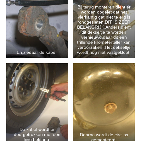
Bij terug monteren dient er
worden opgelet dat het
vierkantig gat niet te erg is
rondgesleten.DIT IS ZEER
BELANGRIJK.Anders dient
dit dekseltje te worden
vernieuwd,daar dit een
trillende kilometerteller kan
veroorzaken .Het dekseltje
Eh,ziedaar de kabel.
wordt nog niet vastgeklopt.
De kabel wordt er
doorgetrokken met een
Daarna wordt de circlips
fijne bektang.
gemonteerd.