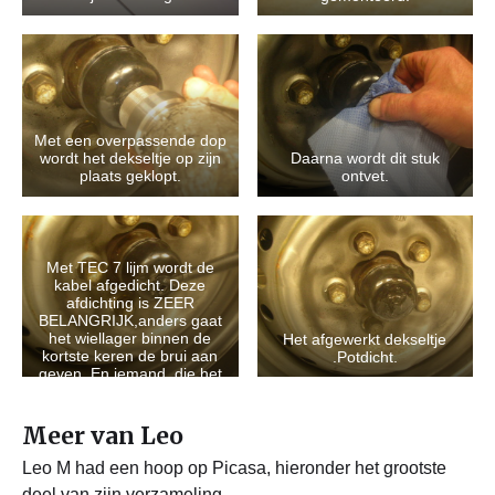
Met een overpassende dop
wordt het dekseltje op zijn
Daarna wordt dit stuk
plaats geklopt.
ontvet.
Met TEC 7 lijm wordt de
kabel afgedicht. Deze
afdichting is ZEER
BELANGRIJK,anders gaat
het wiellager binnen de
Het afgewerkt dekseltje
kortste keren de brui aan
.Potdicht.
geven. En iemand ,die het
tegen kwam kan het
weten…
Meer van Leo
Leo M had een hoop op Picasa, hieronder het grootste
deel van zijn verzameling.