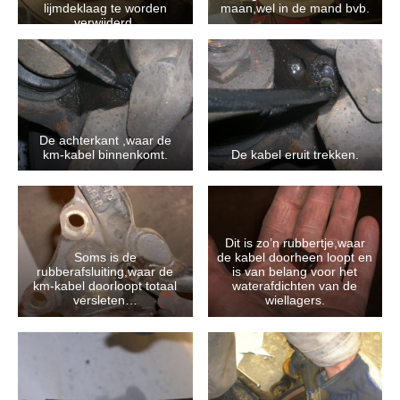
lijmdeklaag te worden
maan,wel in de mand bvb.
verwijderd.
De achterkant ,waar de
km-kabel binnenkomt.
De kabel eruit trekken.
Dit is zo’n rubbertje,waar
Soms is de
de kabel doorheen loopt en
rubberafsluiting,waar de
is van belang voor het
km-kabel doorloopt totaal
waterafdichten van de
versleten…
wiellagers.