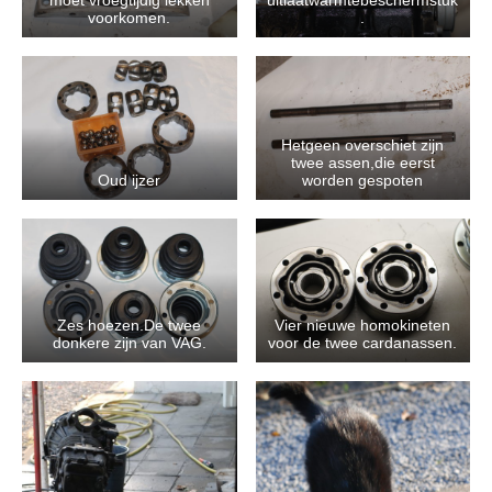
moet vroegtijdig lekken
uitlaatwarmtebeschermstuk
voorkomen.
.
Hetgeen overschiet zijn
twee assen,die eerst
Oud ijzer
worden gespoten
Zes hoezen.De twee
Vier nieuwe homokineten
donkere zijn van VAG.
voor de twee cardanassen.