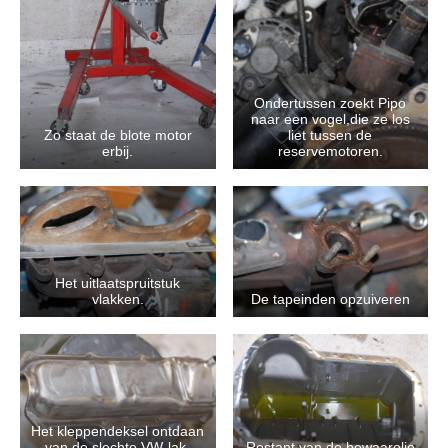
Ondertussen zoekt Pipo
naar een vogel,die ze los
Zo staat de blote motor
liet tussen de
erbij.
reservemotoren.
Het uitlaatspruitstuk
vlakken.
De tapeinden opzuiveren
Het kleppendeksel ontdaan
van de slechte VW-lak.
Restant van de bewaarolie