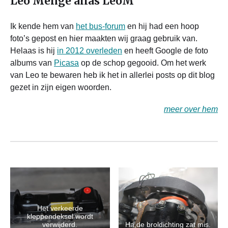
Leo Mengé alias LeoM
Ik kende hem van
het bus-forum
en hij had een hoop
foto’s gepost en hier maakten wij graag gebruik van.
Helaas is hij
in 2012 overleden
en heeft Google de foto
albums van
Picasa
op de schop gegooid. Om het werk
van Leo te bewaren heb ik het in allerlei posts op dit blog
gezet in zijn eigen woorden.
meer over hem
Het verkeerde
kleppendeksel wordt
verwijderd.
Ha,de broldichting zat mis.