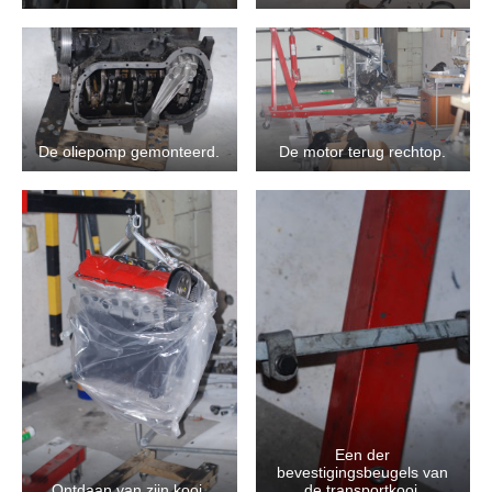
De oliepomp gemonteerd.
De motor terug rechtop.
Een der
bevestigingsbeugels van
Ontdaan van zijn kooi.
de transportkooi.