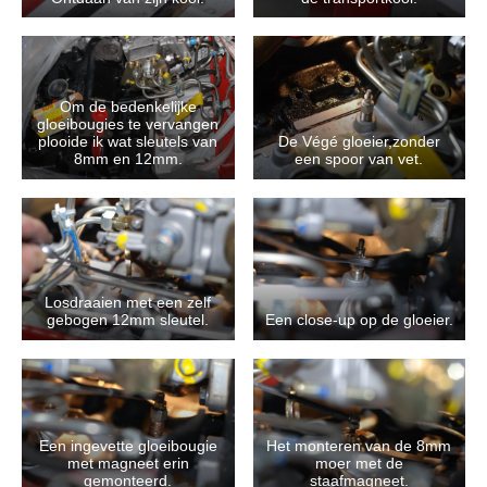
Om de bedenkelijke
gloeibougies te vervangen
plooide ik wat sleutels van
De Végé gloeier,zonder
8mm en 12mm.
een spoor van vet.
Losdraaien met een zelf
gebogen 12mm sleutel.
Een close-up op de gloeier.
Een ingevette gloeibougie
Het monteren van de 8mm
met magneet erin
moer met de
gemonteerd.
staafmagneet.