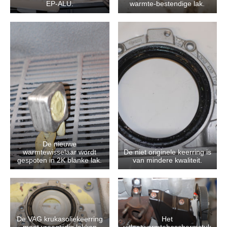
EP-ALU.
warmte-bestendige lak.
De nieuwe
warmtewisselaar wordt
De niet originele keerring is
gespoten in 2K blanke lak.
van mindere kwaliteit.
De VAG krukasoliekeerring
Het