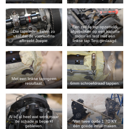
Een zelfde tap opzettelijk
Die tapeinden zaten zo
afgebroken op een kapotte
vast,dat de voorlaatste
motor en test met een
afbreekt.Joepie.
linkse tap.Test geslaagd.
Met een linkse tap=geen
resiultaat.
6mm schroefdraad tappen.
Al bij al heel wat werk,maar
de schade is beperkt
Van twee oude 1.7D KY
gebleven.
één goede inruil maken.