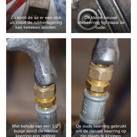
Zo komt de as er een stuk
De kleine nieuwe
uit,zodat de rubberlagering
oliekeerring ligt naast de
kan bekeken worden.
oude.
Met behulp van een 1/2″
De oude keerring gebruikt
buisje wordt de nieuwe
om de nieuwe keerring op
keerring erin geklopt.
zijn plaats te kloppen.