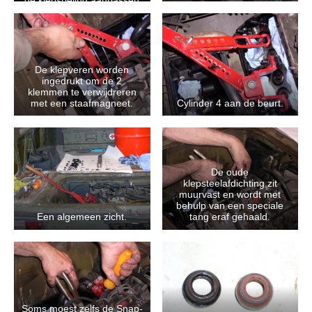
de klepspeling aanpassen
met gedemonteerde
klepstoters.
De klepveren worden
ingedrukt om de 2
klemmen te verwijdreren
met een staafmagneet.
Cylinder 4 aan de beurt.
De oude
klepsteelafdichting zit
muurvast en wordt met
behulp van een speciale
Een algemeen zicht.
tang eraf gehaald.
Soms moest zelfs de Snap-