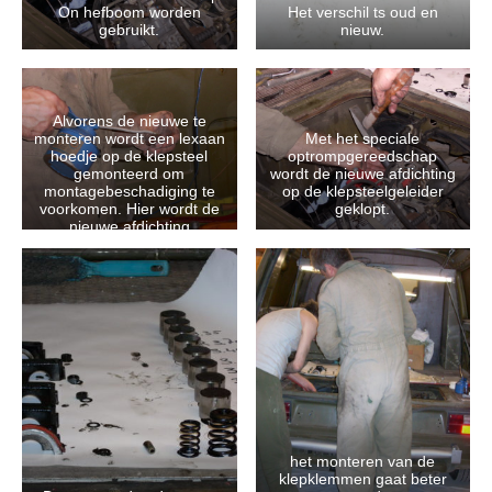
On hefboom worden
Het verschil ts oud en
gebruikt.
nieuw.
Alvorens de nieuwe te
monteren wordt een lexaan
Met het speciale
hoedje op de klepsteel
optrompgereedschap
gemonteerd om
wordt de nieuwe afdichting
montagebeschadiging te
op de klepsteelgeleider
voorkomen. Hier wordt de
geklopt.
nieuwe afdichting
ingeolied.
het monteren van de
klepklemmen gaat beter