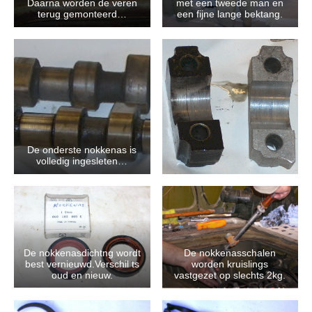
Daarna worden de veren
met een tweede man en
terug gemonteerd…
een fijne lange bektang.
De onderste nokkenas is
volledig ingesleten…
De nokkenasdichtng wordt
De nokkenasschalen
best vernieuwd.Verschil ts
worden kruislings
oud en nieuw.
vastgezet op slechts 2kg.