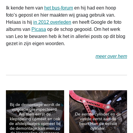
Ik kende hem van
het bus-forum
en hij had een hoop
foto’s gepost en hier maakten wij graag gebruik van.
Helaas is hij
in 2012 overleden
en heeft Google de foto
albums van
Picasa
op de schop gegooid. Om het werk
van Leo te bewaren heb ik het in allerlei posts op dit blog
gezet in zijn eigen woorden.
meer over hem
Bij de demontage wordt de
volgorde gerespecteerd.
Als men eerst de
De eerste cylinder en de
klepspeling opmeet en ook
vierde eerst aan de
de afstelplaatjes opmeet bij
beurt.Hier de eerste
de demontage;kan men zo
cylinder.