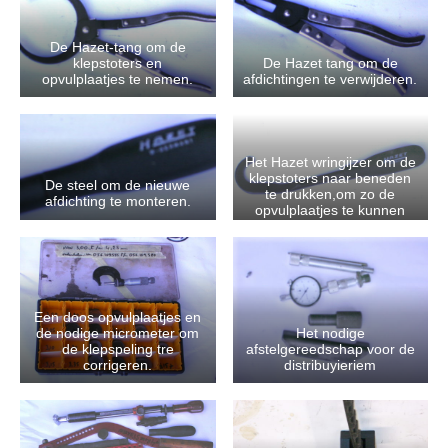
De Hazet-tang om de
klepstoters en
De Hazet tang om de
opvulplaatjes te nemen.
afdichtingen te verwijderen.
Het Hazet wringijzer om de
klepstoters naar beneden
De steel om de nieuwe
te drukken,om zo de
afdichting te monteren.
opvulplaatjes te kunnen
pakken.
Een doos opvulplaatjes en
de nodige micrometer om
Het nodige
de klepspeling tre
afstelgereedschap voor de
corrigeren.
distribuyieriem