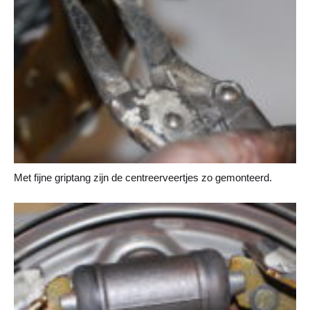
Met fijne griptang zijn de centreerveertjes zo gemonteerd.