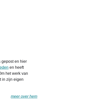
s gepost en hier
leden
en heeft
Om het werk van
t in zijn eigen
meer over hem