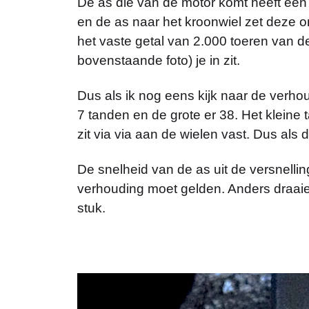
De as die van de motor komt heeft een 
en de as naar het kroonwiel zet deze 
het vaste getal van 2.000 toeren van de
bovenstaande foto) je in zit.
Dus als ik nog eens kijk naar de verhoud
7 tanden en de grote er 38. Het kleine t
zit via via aan de wielen vast. Dus als 
De snelheid van de as uit de versnellin
verhouding moet gelden. Anders draai
stuk.