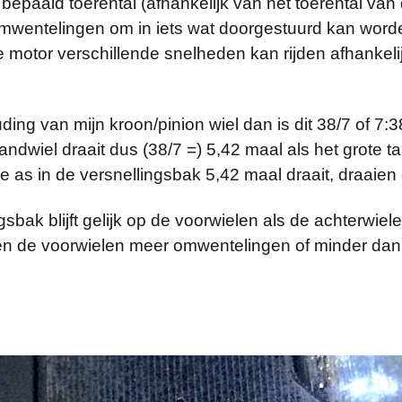
bepaald toerental (afhankelijk van het toerental van
omwentelingen om in iets wat doorgestuurd kan worde
 motor verschillende snelheden kan rijden afhankelij
ing van mijn kroon/pinion wiel dan is dit 38/7 of 7:38
andwiel draait dus (38/7 =) 5,42 maal als het grote ta
de as in de versnellingsbak 5,42 maal draait, draaien
gsbak blijft gelijk op de voorwielen als de achterwie
en de voorwielen meer omwentelingen of minder dan