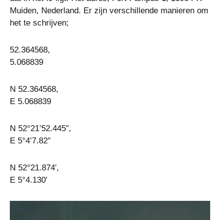
Muiden, Nederland. Er zijn verschillende manieren om
het te schrijven;
52.364568,
5.068839
N 52.364568,
E 5.068839
N 52°21’52.445″,
E 5°4’7.82″
N 52°21.874′,
E 5°4.130′