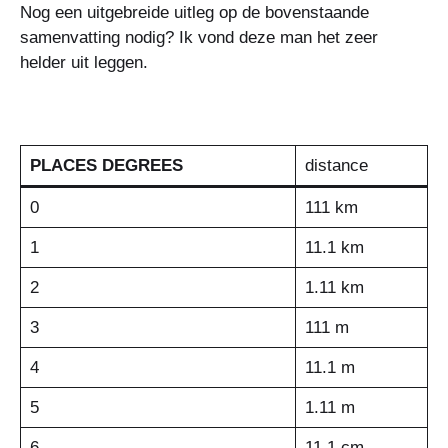
Nog een uitgebreide uitleg op de bovenstaande
samenvatting nodig? Ik vond deze man het zeer
helder uit leggen.
PLACES DEGREES
distance
0
111 km
1
11.1 km
2
1.11 km
3
111 m
4
11.1 m
5
1.11 m
6
11.1 cm