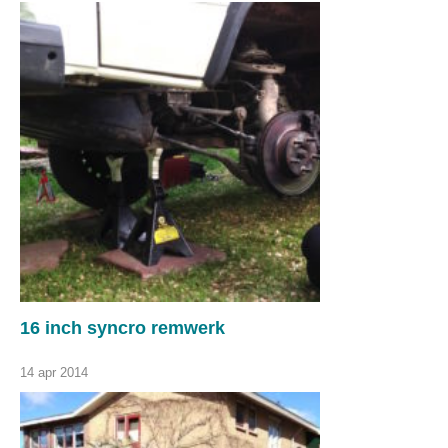
16 inch syncro remwerk
14 apr 2014