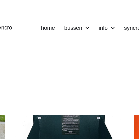
yncro
home
bussen
info
syncr