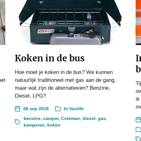
Koken in de bus
I
b
Hoe moet je koken in de bus? We kunnen
het
natuurlijk traditioneel met gas aan de gang,
Ti
maar wat zijn de alternatieven? Benzine,
ov
Diesel, LPG?
ik
me
06 sep 2016
In
Vanlife
benzine
,
camper
,
Coleman
,
diesel
,
gas
,
kamperen
,
koken