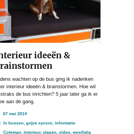
nterieur ideeën &
rainstormen
jdens wachten op de bus ging ik nadenken
er interieur ideeën & brainstormen. Hoe wil
 straks de bus inrichten? 5 jaar later ga ik er
e aan de gang.
07 mei 2014
In
bussen
,
grijze syncro
,
informatie
Coleman
,
interieur
,
slapen
,
video
,
westfalia