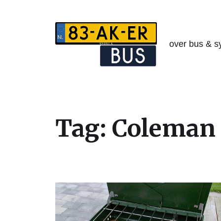
over bus & s
Tag:
Coleman