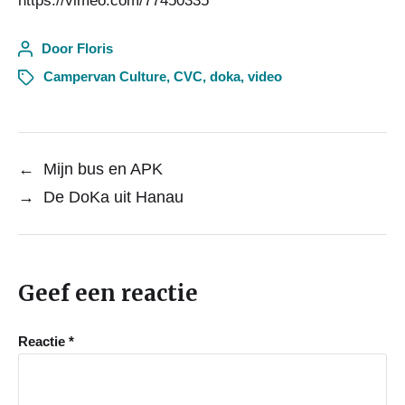
https://vimeo.com/77450335
Door
Floris
Campervan Culture
,
CVC
,
doka
,
video
←
Mijn bus en APK
→
De DoKa uit Hanau
Geef een reactie
Reactie
*