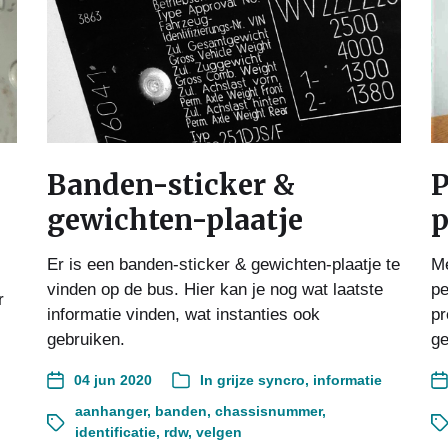
Banden-sticker &
P
gewichten-plaatje
p
Er is een banden-sticker & gewichten-plaatje te
Me
vinden op de bus. Hier kan je nog wat laatste
pe
r
informatie vinden, wat instanties ook
pr
gebruiken.
g
04 jun 2020
In
grijze syncro
,
informatie
aanhanger
,
banden
,
chassisnummer
,
identificatie
,
rdw
,
velgen