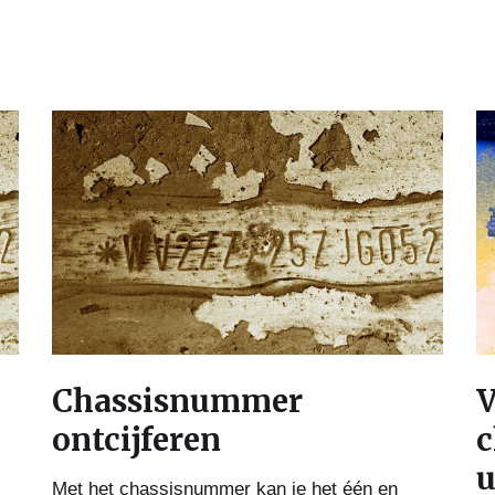
Chassisnummer
V
ontcijferen
c
u
Met het chassisnummer kan je het één en