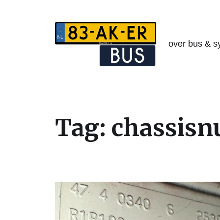
over bus & s
Tag:
chassis