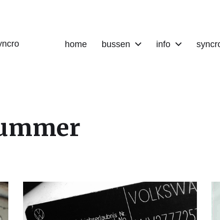
yncro
home
bussen
info
syncr
nummer