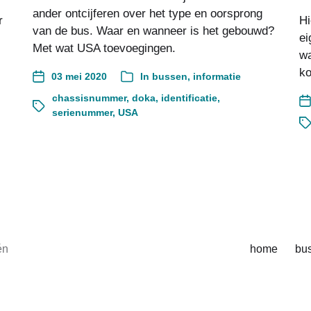
ander ontcijferen over het type en oorsprong
r
Hi
van de bus. Waar en wanneer is het gebouwd?
ei
Met wat USA toevoegingen.
wa
ko
03 mei 2020
In
bussen
,
informatie
chassisnummer
,
doka
,
identificatie
,
serienummer
,
USA
én
home
bu