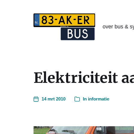
over bus & s
Elektriciteit 
14 mrt 2010
In
informatie