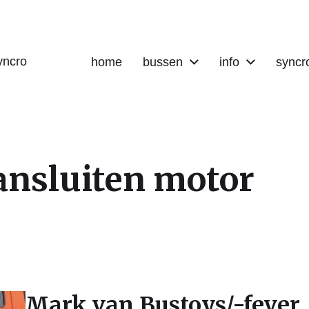
yncro
home
bussen
info
syncr
aansluiten motor
Mark van Bustoys/-fever