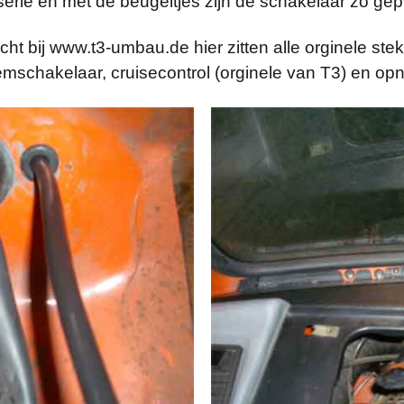
serie en met de beugeltjes zijn de schakelaar zo gepl
 bij www.t3-umbau.de hier zitten alle orginele stekk
mschakelaar, cruisecontrol (orginele van T3) en op